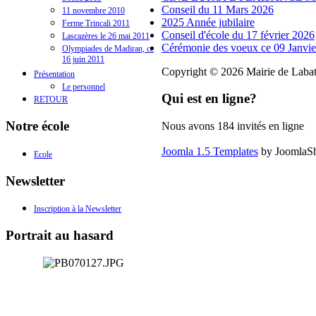
Conseil du 11 Mars 2026
11 novembre 2010
2025 Année jubilaire
Ferme Trincali 2011
Conseil d'école du 17 février 2026
Lascazères le 26 mai 2011
Cérémonie des voeux ce 09 Janvie
Olympiades de Madiran, ce
16 juin 2011
Copyright © 2026 Mairie de Labatu
Présentation
Le personnel
Qui est en ligne?
RETOUR
Notre école
Nous avons 184 invités en ligne
Joomla 1.5 Templates
by JoomlaS
Ecole
Newsletter
Inscription à la Newsletter
Portrait au hasard