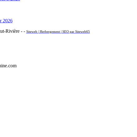
r 2026
t-Rivière - -
Siteweb | Herbergement | SEO par Siteweb65
hine.com