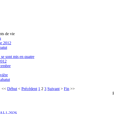
s de vie
u
née 2012
batut
" se sont mis en quatre
2012
écembre
vière
Labatut
<<
Début
<
Précédent
1
2
3
Suivant
>
Fin
>>
I-1-2026