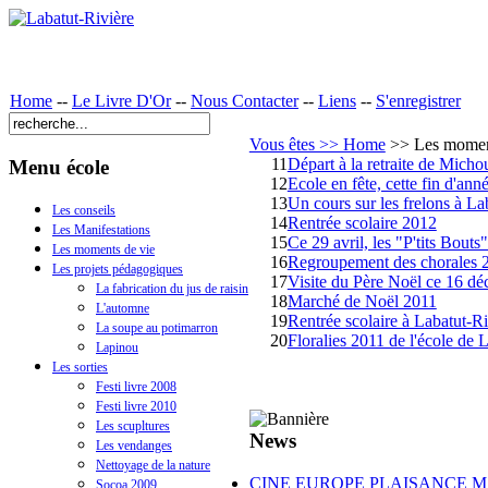
Home
--
Le Livre D'Or
--
Nous Contacter
--
Liens
--
S'enregistrer
Vous êtes >> Home
>> Les moment
11
Départ à la retraite de Micho
Menu école
12
Ecole en fête, cette fin d'an
13
Un cours sur les frelons à La
Les conseils
14
Rentrée scolaire 2012
Les Manifestations
15
Ce 29 avril, les "P'tits Bouts
Les moments de vie
16
Regroupement des chorales 
Les projets pédagogiques
17
Visite du Père Noël ce 16 d
La fabrication du jus de raisin
18
Marché de Noël 2011
L'automne
19
Rentrée scolaire à Labatut-Ri
La soupe au potimarron
20
Floralies 2011 de l'école de 
Lapinou
Les sorties
Festi livre 2008
Festi livre 2010
Les scupltures
News
Les vendanges
Nettoyage de la nature
CINE EUROPE PLAISANCE MA
Socoa 2009