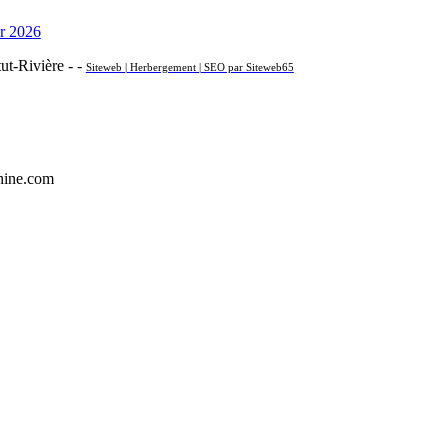
r 2026
t-Rivière - -
Siteweb | Herbergement | SEO par Siteweb65
hine.com