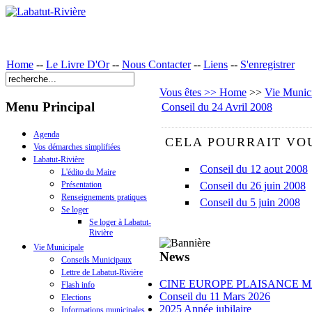
Home
--
Le Livre D'Or
--
Nous Contacter
--
Liens
--
S'enregistrer
Vous êtes >> Home
>>
Vie Munic
Menu Principal
Conseil du 24 Avril 2008
Agenda
CELA POURRAIT VOU
Vos démarches simplifiées
Labatut-Rivière
Conseil du 12 aout 2008
L'édito du Maire
Conseil du 26 juin 2008
Présentation
Renseignements pratiques
Conseil du 5 juin 2008
Se loger
Se loger à Labatut-
Rivière
Vie Municipale
News
Conseils Municipaux
Lettre de Labatut-Rivière
CINE EUROPE PLAISANCE MA
Flash info
Conseil du 11 Mars 2026
Elections
2025 Année jubilaire
Informations municipales