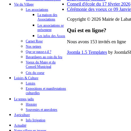
Conseil d'école du 17 février 2026
Vie du Village
Cérémonie des voeux ce 09 Janvie
Les associations
La maison des
Copyright © 2026 Mairie de Labatu
Associations
Les associations se
Qui est en ligne?
présentent
Les infos des Assos
Nous avons 153 invités en ligne
Carnet Rose
Nos peines
Joomla 1.5 Templates
by JoomlaS
Que se passe-t-il ?
Bavardages au coin du feu
Voeux du Maire et du
Conseil Municipal
Cris du coeur
Loisirs & Culture
Loisirs
Expositions et manifestations
culturelles
Le temps jadis
Histoire
Souvenirs et anecdotes
Agriculture
Info Irrigation
Actualité
Notre village en images