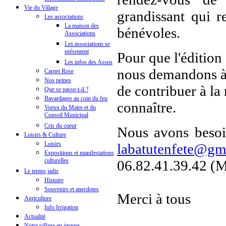
Vie du Village
grandissant qui r
Les associations
La maison des
bénévoles.
Associations
Les associations se
présentent
Pour que l'édition
Les infos des Assos
nous demandons à 
Carnet Rose
Nos peines
de contribuer à la 
Que se passe-t-il ?
Bavardages au coin du feu
connaître.
Voeux du Maire et du
Conseil Municipal
Cris du coeur
Nous avons besoin
Loisirs & Culture
Loisirs
labatutenfete@gm
Expositions et manifestations
culturelles
06.82.41.39.42 (
Le temps jadis
Histoire
Souvenirs et anecdotes
Merci à tous
Agriculture
Info Irrigation
Actualité
Notre village en images