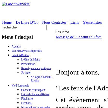
Home
--
Le Livre D'Or
--
Nous Contacter
--
Liens
--
S'enregistrer
Les infos
Menu Principal
Message de "Labatut en Fête"
Agenda
Vos démarches simplifiées
Labatut-Rivière
L'édito du Maire
Présentation
Renseignements pratiques
Bonjour à tous,
Se loger
Se loger à Labatut-
Rivière
Vie Municipale
"Les feux de l'Ad
Conseils Municipaux
Lettre de Labatut-Rivière
Cet évènement s'
Flash info
Elections
rendez-vous de 
Informations municipales